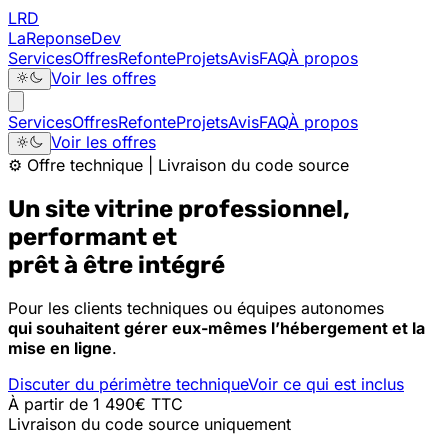
LRD
La
Reponse
Dev
Services
Offres
Refonte
Projets
Avis
FAQ
À propos
Voir les offres
Services
Offres
Refonte
Projets
Avis
FAQ
À propos
Voir les offres
⚙️ Offre technique | Livraison du code source
Un site vitrine professionnel,
performant et
prêt à être intégré
Pour les clients techniques ou équipes autonomes
qui souhaitent gérer eux-mêmes l’hébergement et la
mise en ligne
.
Discuter du périmètre technique
Voir ce qui est inclus
À partir de 1 490
€ TTC
Livraison du code source uniquement